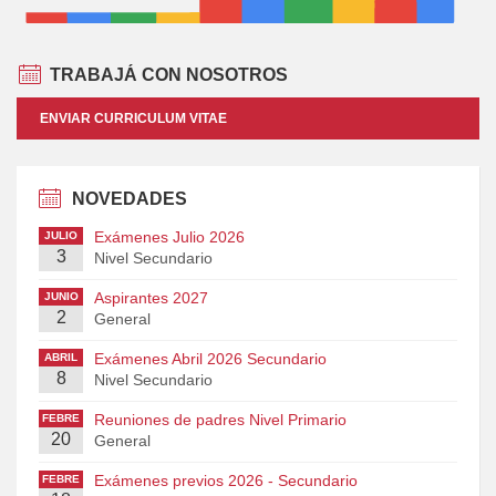
TRABAJÁ CON NOSOTROS
ENVIAR CURRICULUM VITAE
NOVEDADES
Exámenes Julio 2026
JULIO
3
Nivel Secundario
Aspirantes 2027
JUNIO
2
General
Exámenes Abril 2026 Secundario
ABRIL
8
Nivel Secundario
Reuniones de padres Nivel Primario
FEBRE
20
RO
General
Exámenes previos 2026 - Secundario
FEBRE