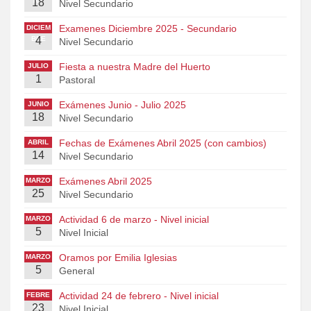
18
RO
Nivel Secundario
Examenes Diciembre 2025 - Secundario
DICIEM
BRE
4
Nivel Secundario
Fiesta a nuestra Madre del Huerto
JULIO
1
Pastoral
Exámenes Junio - Julio 2025
JUNIO
18
Nivel Secundario
Fechas de Exámenes Abril 2025 (con cambios)
ABRIL
14
Nivel Secundario
Exámenes Abril 2025
MARZO
25
Nivel Secundario
Actividad 6 de marzo - Nivel inicial
MARZO
5
Nivel Inicial
Oramos por Emilia Iglesias
MARZO
5
General
Actividad 24 de febrero - Nivel inicial
FEBRE
23
RO
Nivel Inicial