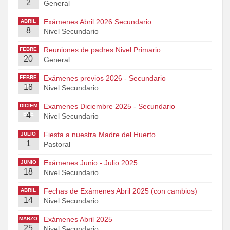
2
General
Exámenes Abril 2026 Secundario
ABRIL
8
Nivel Secundario
Reuniones de padres Nivel Primario
FEBRE
20
RO
General
Exámenes previos 2026 - Secundario
FEBRE
18
RO
Nivel Secundario
Examenes Diciembre 2025 - Secundario
DICIEM
BRE
4
Nivel Secundario
Fiesta a nuestra Madre del Huerto
JULIO
1
Pastoral
Exámenes Junio - Julio 2025
JUNIO
18
Nivel Secundario
Fechas de Exámenes Abril 2025 (con cambios)
ABRIL
14
Nivel Secundario
Exámenes Abril 2025
MARZO
25
Nivel Secundario