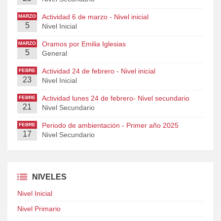
Actividad 6 de marzo - Nivel inicial
MARZO
5
Nivel Inicial
Oramos por Emilia Iglesias
MARZO
5
General
Actividad 24 de febrero - Nivel inicial
FEBRE
23
RO
Nivel Inicial
Actividad lunes 24 de febrero- Nivel secundario
FEBRE
21
RO
Nivel Secundario
Periodo de ambientación - Primer año 2025
FEBRE
17
RO
Nivel Secundario
NIVELES
Nivel Inicial
Nivel Primario