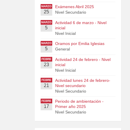
Exámenes Abril 2025
MARZO
25
Nivel Secundario
Actividad 6 de marzo - Nivel
MARZO
5
inicial
Nivel Inicial
Oramos por Emilia Iglesias
MARZO
5
General
Actividad 24 de febrero - Nivel
FEBRE
23
RO
inicial
Nivel Inicial
Actividad lunes 24 de febrero-
FEBRE
21
RO
Nivel secundario
Nivel Secundario
Periodo de ambientación -
FEBRE
17
RO
Primer año 2025
Nivel Secundario