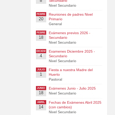
8
Secundario
Nivel Secundario
Reuniones de padres Nivel
FEBRE
20
RO
Primario
General
Exámenes previos 2026 -
FEBRE
18
RO
Secundario
Nivel Secundario
Examenes Diciembre 2025 -
DICIEM
BRE
4
Secundario
Nivel Secundario
Fiesta a nuestra Madre del
JULIO
1
Huerto
Pastoral
Exámenes Junio - Julio 2025
JUNIO
18
Nivel Secundario
Fechas de Exámenes Abril 2025
ABRIL
14
(con cambios)
Nivel Secundario