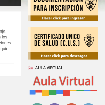
nja
 los
ciones
lquier
AULA VIRTUAL