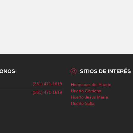
FONOS
SITIOS DE INTERÉS
(351) 471-1619
Hermanas del Huerto
Huerto Córdoba
(351) 471-1619
Huerto Jesús María
Huerto Salta