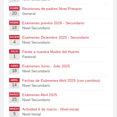
Reuniones de padres Nivel Primario
FEBRE
20
RO
General
Exámenes previos 2026 - Secundario
FEBRE
18
RO
Nivel Secundario
Examenes Diciembre 2025 - Secundario
DICIEM
BRE
4
Nivel Secundario
Fiesta a nuestra Madre del Huerto
JULIO
1
Pastoral
Exámenes Junio - Julio 2025
JUNIO
18
Nivel Secundario
Fechas de Exámenes Abril 2025 (con cambios)
ABRIL
14
Nivel Secundario
Exámenes Abril 2025
MARZO
25
Nivel Secundario
Actividad 6 de marzo - Nivel inicial
MARZO
5
Nivel Inicial