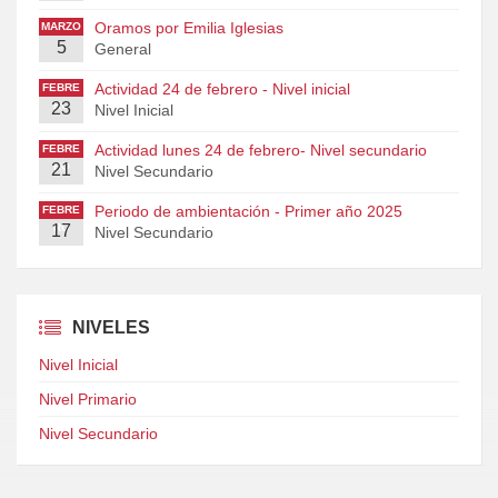
Oramos por Emilia Iglesias
MARZO
5
General
Actividad 24 de febrero - Nivel inicial
FEBRE
23
RO
Nivel Inicial
Actividad lunes 24 de febrero- Nivel secundario
FEBRE
21
RO
Nivel Secundario
Periodo de ambientación - Primer año 2025
FEBRE
17
RO
Nivel Secundario
NIVELES
Nivel Inicial
Nivel Primario
Nivel Secundario